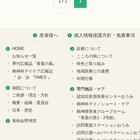
1 / 1
1
患者様へ
個人情報保護方針・免責事項
HOME
診療について
お知らせ一覧
こころの病について
季刊広報誌『青葉の風』
特色と取り組み
精神科デイケア広報誌
地域医療との連携
『 歩゜歩゜TIMES 』
年間行事
病院について
専門施設・ケア
ご挨拶・理念・方針
認知症疾患医療センターおうみ
概要・組織・委員会
精神科デイ／ショート・ケア
沿革・歴史
精神障害者グループホーム
『青葉の里1・2号館』
青樹会野球部
訪問看護ステーションおうみ
訪問介護ヘルパーステーションお