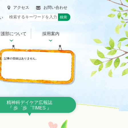
アクセス
お問い合わせ
い
看護部について
採用案内
在、記事の登録はありません。
精神科デイケア広報誌
『 歩゜歩゜TIMES 』