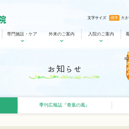
文字サイズ
標準
大き
専門施設・ケア
外来のご案内
入院のご案内
現
季刊広報誌『青葉の風』