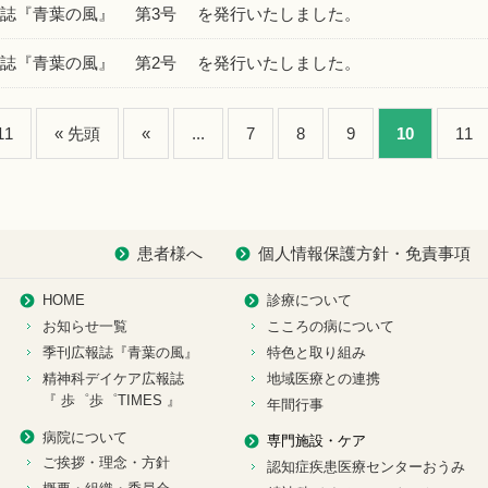
誌『青葉の風』 第3号 を発行いたしました。
誌『青葉の風』 第2号 を発行いたしました。
11
« 先頭
«
...
7
8
9
10
11
患者様へ
個人情報保護方針・免責事項
HOME
診療について
お知らせ一覧
こころの病について
季刊広報誌『青葉の風』
特色と取り組み
精神科デイケア広報誌
地域医療との連携
『 歩゜歩゜TIMES 』
年間行事
病院について
専門施設・ケア
ご挨拶・理念・方針
認知症疾患医療センターおうみ